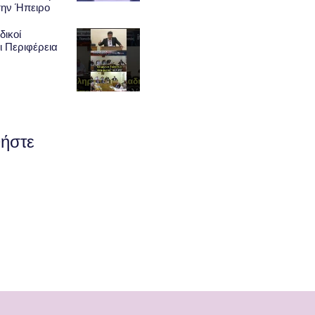
την Ήπειρο
δικοί
ι Περιφέρεια
ήστε