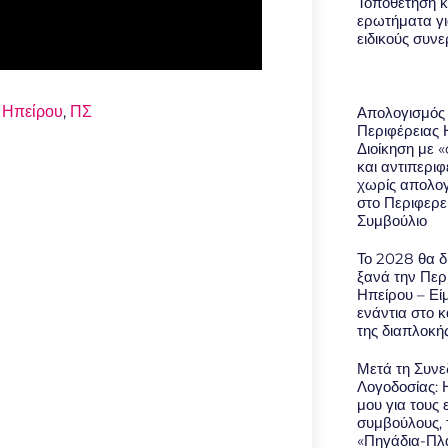
Τοποθέτηση κ
ερωτήματα γι
ειδικούς συν
 Ηπείρου
,
ΠΣ
Απολογισμός
Περιφέρειας 
Διοίκηση με 
και αντιπερι
χωρίς απολο
στο Περιφερε
Συμβούλιο
Το 2028 θα δ
ξανά την Περ
Ηπείρου – Εί
ενάντια στο 
της διαπλοκή
Μετά τη Συνε
Λογοδοσίας: 
μου για τους 
συμβούλους, 
«Πηγάδια-Πλά