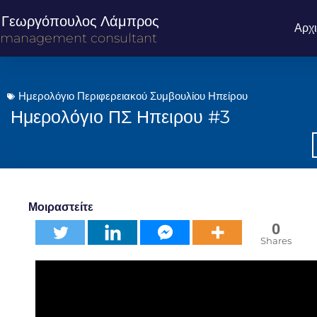
Γεωργόπουλος Λάμπρος
Αρχ
management consultant
Ημερολόγιο Περιφερειακού Συμβουλίου Ηπείρου
Ημερολόγιο ΠΣ Ηπειρου #3
Μοιραστείτε
0
Shares