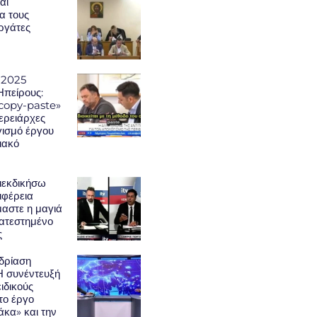
αι
α τους
εργάτες
 2025
Ηπείρους:
«copy-paste»
φερειάρχες
γισμό έργου
ιακό
ιεκδικήσω
ιφέρεια
μαστε η μαγιά
κατεστημένο
ς
δρίαση
Η συνέντευξή
ειδικούς
το έργο
κα» και την