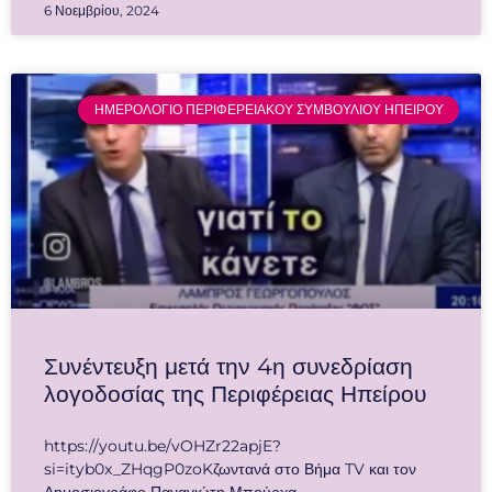
6 Νοεμβρίου, 2024
ΗΜΕΡΟΛΟΓΙΟ ΠΕΡΙΦΕΡΕΙΑΚΟΥ ΣΥΜΒΟΥΛΙΟΥ ΗΠΕΙΡΟΥ
Συνέντευξη μετά την 4η συνεδρίαση
λογοδοσίας της Περιφέρειας Ηπείρου
https://youtu.be/vOHZr22apjE?
si=ityb0x_ZHqgP0zoKζωντανά στο Βήμα TV και τον