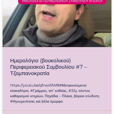
ΗΜΕΡΟΛΟΓΙΟ ΠΕΡΙΦΕΡΕΙΑΚΟΥ ΣΥΜΒΟΥΛΙΟΥ ΗΠΕΙΡΟΥ
Ημερολόγιο (βουκολικού)
Περιφερειακού Συμβουλίου #7 –
Τζομπανοκρατία
https://youtu.be/qfnxxl5fAf8#Μετακινούμενοι
κλακαδόροι, #Γράμμος, απ’ ευθείας, #32γ, κόστος
καθαρισμού κτηρίων, Πηγάδια – Πλάκα, βόρεια σύνδεση
#Ηγουμενίτσας και άλλα όμορφα.