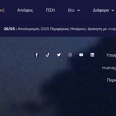
ική
Απόψεις
ΠΣΗ
Bio
Διάφορα
:
Απολογισμός 2025 Περιφέρειας Ηπείρους: Διοίκηση με «copy-paste» 
Υποψ
manage
Περι