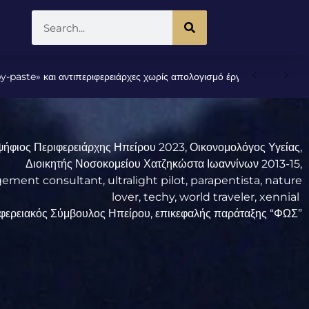
και αντιπεριφερειάρχες χωρίς απολογισμό έργου στο Περιφερειακό Συμ
ήφιος Περιφερειάρχης Ηπείρου 2023, Οικονομολόγος Υγείας,
Διοικητής Νοσοκομείου Χατζηκώστα Ιωαννίνων 2013-15,
ment consultant, ultralight pilot, parapentista, nature
lover, techy, world traveler, xennial
φερειακός Σύμβουλος Ηπείρου, επικεφαλής παράταξης “ΦΩΣ”