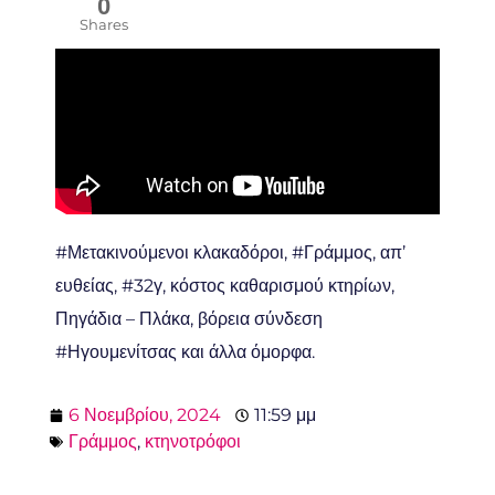
0
Shares
#Μετακινούμενοι κλακαδόροι, #Γράμμος, απ’
ευθείας, #32γ, κόστος καθαρισμού κτηρίων,
Πηγάδια – Πλάκα, βόρεια σύνδεση
#Ηγουμενίτσας και άλλα όμορφα.
6 Νοεμβρίου, 2024
11:59 μμ
Γράμμος
,
κτηνοτρόφοι