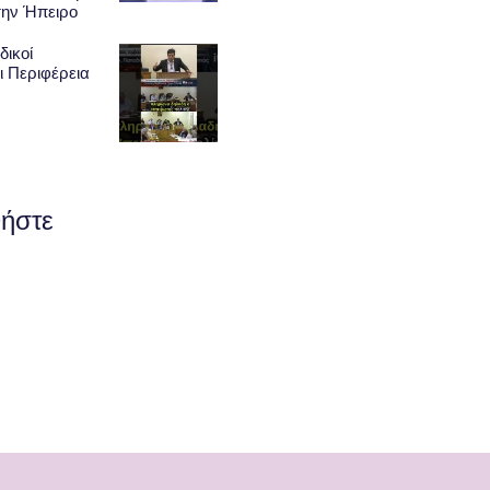
την Ήπειρο
δικοί
ι Περιφέρεια
ήστε