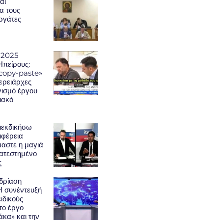
αι
α τους
εργάτες
 2025
Ηπείρους:
«copy-paste»
φερειάρχες
γισμό έργου
ιακό
ιεκδικήσω
ιφέρεια
μαστε η μαγιά
κατεστημένο
ς
δρίαση
Η συνέντευξή
ειδικούς
το έργο
κα» και την