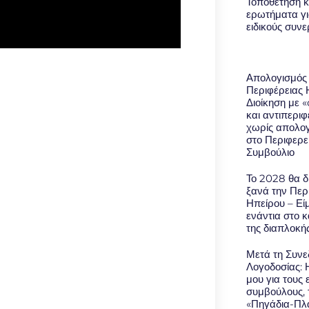
Τοποθέτηση κ
ερωτήματα γι
ειδικούς συν
Απολογισμός
Περιφέρειας 
Διοίκηση με 
και αντιπερι
χωρίς απολο
στο Περιφερε
Συμβούλιο
Το 2028 θα δ
ξανά την Περ
Ηπείρου – Εί
ενάντια στο 
της διαπλοκή
Μετά τη Συνε
Λογοδοσίας: 
μου για τους 
συμβούλους, 
«Πηγάδια-Πλά