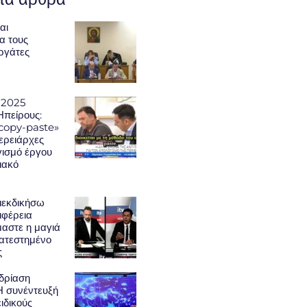
αι
α τους
εργάτες
 2025
Ηπείρους:
«copy-paste»
φερειάρχες
γισμό έργου
ιακό
ιεκδικήσω
ιφέρεια
μαστε η μαγιά
κατεστημένο
ς
δρίαση
Η συνέντευξή
ειδικούς