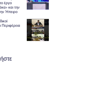
το έργο
κα» και την
την Ήπειρο
δικοί
ι Περιφέρεια
ήστε