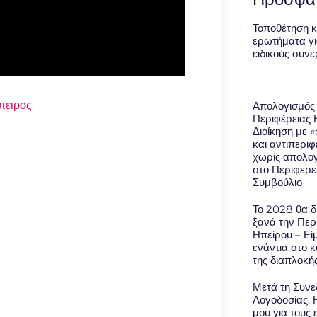
Τοποθέτηση κ
ερωτήματα γι
ειδικούς συν
πειρος
Απολογισμός
Περιφέρειας 
Διοίκηση με 
και αντιπερι
χωρίς απολο
στο Περιφερε
Συμβούλιο
Το 2028 θα δ
ξανά την Περ
Ηπείρου – Εί
ενάντια στο 
της διαπλοκή
Μετά τη Συνε
Λογοδοσίας: 
μου για τους 