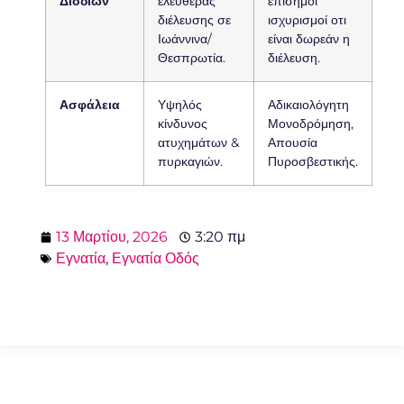
Διοδίων
ελευθέρας
επίσημοι
διέλευσης σε
ισχυρισμοί οτι
Ιωάννινα/
είναι δωρεάν η
Θεσπρωτία.
διέλευση.
Ασφάλεια
Υψηλός
Αδικαιολόγητη
κίνδυνος
Μονοδρόμηση,
ατυχημάτων &
Απουσία
πυρκαγιών.
Πυροσβεστικής.
13 Μαρτίου, 2026
3:20 πμ
Εγνατία
,
Εγνατία Οδός