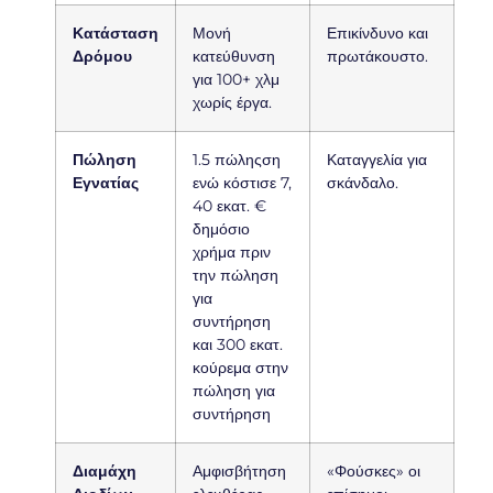
Κατάσταση
Μονή
Επικίνδυνο και
Δρόμου
κατεύθυνση
πρωτάκουστο.
για 100+ χλμ
χωρίς έργα.
Πώληση
1.5 πώληςση
Καταγγελία για
Εγνατίας
ενώ κόστισε 7,
σκάνδαλο.
40 εκατ. €
δημόσιο
χρήμα πριν
την πώληση
για
συντήρηση
και 300 εκατ.
κούρεμα στην
πώληση για
συντήρηση
Διαμάχη
Αμφισβήτηση
«Φούσκες» οι