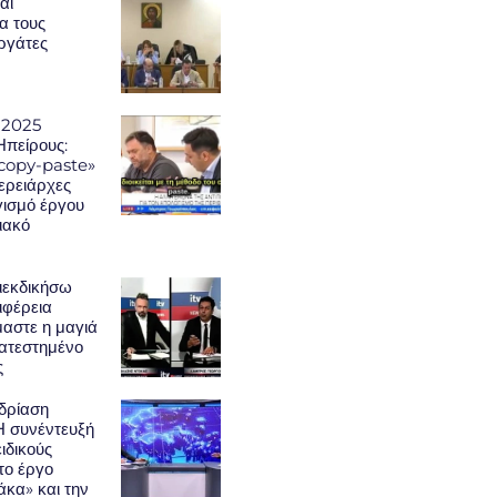
αι
α τους
εργάτες
 2025
Ηπείρους:
«copy-paste»
φερειάρχες
γισμό έργου
ιακό
ιεκδικήσω
ιφέρεια
μαστε η μαγιά
κατεστημένο
ς
δρίαση
Η συνέντευξή
ειδικούς
το έργο
κα» και την