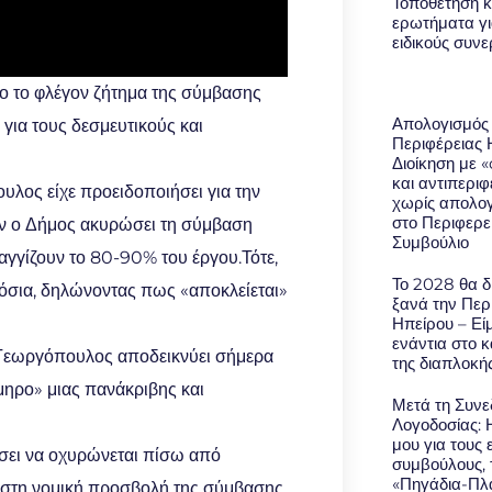
Τοποθέτηση κ
ερωτήματα γι
ειδικούς συν
ο το φλέγον ζήτημα της σύμβασης
Απολογισμός
 για τους δεσμευτικούς και
Περιφέρειας 
Διοίκηση με 
και αντιπερι
λος είχε προειδοποιήσει για την
χωρίς απολο
στο Περιφερε
αν ο Δήμος ακυρώσει τη σύμβαση
Συμβούλιο
 αγγίζουν το
80-90% του έργου.
Τότε,
Το 2028 θα δ
μόσια, δηλώνοντας πως «αποκλείεται»
ξανά την Περ
Ηπείρου – Εί
ενάντια στο 
εωργόπουλος αποδεικνύει σήμερα
της διαπλοκή
μηρο» μιας πανάκριβης και
Μετά τη Συνε
Λογοδοσίας: 
μου για τους 
ήσει να οχυρώνεται πίσω από
συμβούλους, 
«Πηγάδια-Πλά
α στη νομική προσβολή της σύμβασης,