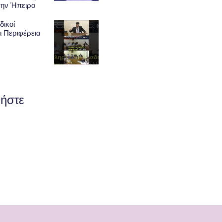
την Ήπειρο
δικοί
ι Περιφέρεια
ήστε