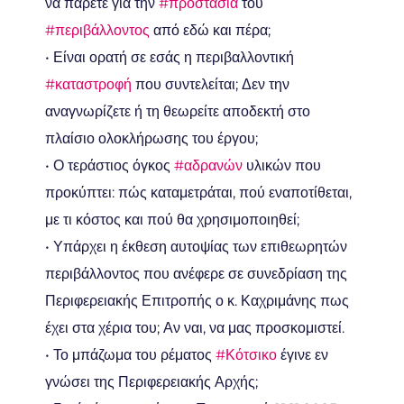
να πάρετε για την
#προστασία
του
#περιβάλλοντος
από εδώ και πέρα;
• Είναι ορατή σε εσάς η περιβαλλοντική
#καταστροφή
που συντελείται; Δεν την
αναγνωρίζετε ή τη θεωρείτε αποδεκτή στο
πλαίσιο ολοκλήρωσης του έργου;
• Ο τεράστιος όγκος
#αδρανών
υλικών που
προκύπτει: πώς καταμετράται, πού εναποτίθεται,
με τι κόστος και πού θα χρησιμοποιηθεί;
• Υπάρχει η έκθεση αυτοψίας των επιθεωρητών
περιβάλλοντος που ανέφερε σε συνεδρίαση της
Περιφερειακής Επιτροπής ο κ. Καχριμάνης πως
έχει στα χέρια του; Αν ναι, να μας προσκομιστεί.
• Το μπάζωμα του ρέματος
#Κότσικο
έγινε εν
γνώσει της Περιφερειακής Αρχής;