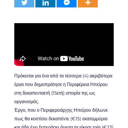
Πρόκειται για ένα από τα τέσσερα (4) ακριβότερα
έργα που δημοπράτησε η Περιφέρεια Ηπείρου
στη δεκαπενταετή (15ετή) ιστορία της ως
οργανισμός.
Έργο, που ο Περιφερειάρχης Ηπείρου δήλωνε
πως θα κοστίσει δεκαπέντε (€15) εκατομμύρια
και ήδη έχει ξεπεράσει άμεσα τα είκοσι τρία (€23)