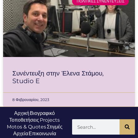
ΠΟΛΙΤΙΚΕΣ ΣΥΝΕΝΤΕΥΞΕΙΣ
Συνέντευξη στην Έλενα Στάμου,
Studio E
8 Φεβρουαρίου, 2023
Αρχική
Βιογραφικό
Τοποθετήσεις
Projects
Motos & Quotes
Στιγμές
Αρχεία
Επικοινωνία