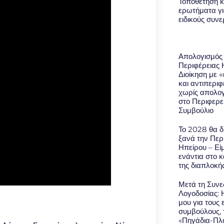
Τοποθέτηση κ
ερωτήματα γι
ειδικούς συν
Απολογισμός
Περιφέρειας 
Διοίκηση με 
και αντιπερι
χωρίς απολο
στο Περιφερε
Συμβούλιο
Το 2028 θα δ
ξανά την Περ
Ηπείρου – Εί
ενάντια στο 
της διαπλοκή
Μετά τη Συνε
Λογοδοσίας: 
μου για τους 
συμβούλους, 
«Πηγάδια-Πλά