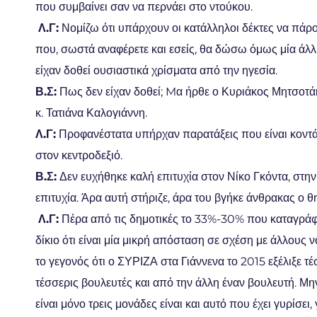
που συμβαίνει σαν να περνάει στο ντούκου.
Λ.Γ:
Νομίζω ότι υπάρχουν οι κατάλληλοι δέκτες να πάρ
που, σωστά αναφέρετε και εσείς, θα δώσω όμως μία άλλ
είχαν δοθεί ουσιαστικά χρίσματα από την ηγεσία.
Β.Σ:
Πως δεν είχαν δοθεί; Mα ήρθε ο Κυριάκος Μητσοτάκ
κ. Τατιάνα Καλογιάννη.
Λ.Γ:
Προφανέστατα υπήρχαν παρατάξεις που είναι κοντά 
στον κεντροδεξιό.
Β.Σ:
Δεν ευχήθηκε καλή επιτυχία στον Νίκο Γκόντα, στη
επιτυχία. Άρα αυτή στήριζε, άρα του βγήκε άνθρακας ο 
Λ.Γ:
Πέρα από τις δημοτικές το 33%-30% που καταγράφη
δίκιο ότι είναι μία μικρή απόσταση σε σχέση με άλλου
το γεγονός ότι ο ΣΥΡΙΖΑ στα Γιάννενα το 2015 εξέλιξε τ
τέσσερις βουλευτές και από την άλλη έναν βουλευτή. Μην
είναι μόνο τρεις μονάδες είναι και αυτό που έχει γυρίσει