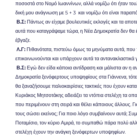
ποσοστά στο Νομό Ιωαννίνων, αλλά νομίζω ότι ήταν του
δική μου ανάγνωση με 5 + 3 και νομίζω ότι είναι παρα
Β.Σ:
Πάντως αν είχαμε βουλευτικές εκλογές και τα απο
αυτά που καταγράψαμε τώρα, η Νέα Δημοκρατία δεν θα έβ
έβγαζε.
Λ.Γ:
Πιθανότατα, πιστεύω όμως τα μηνύματα αυτά, που 
επικοινωνούνται και υπάρχουν αυτά τα αντανακλαστικά γι
Β.Σ:
Εγώ δεν είδα κάποια αντίδραση και μάλιστα αν η αν
Δημοκρατία ξενόφερτους υποψηφίους στα Γιάννενα, τότε
θα ξαναζήσουμε παλιοκαιρίσιες τακτικές που έχουν καταδ
Κυριάκος Μητσοτάκης αδειάζει τα ντόπια στελέχη τα οπο
που περιμένουν στη σειρά και θέλει κάποιους άλλους. Γι
τους σώσει εκείνος; Για ποιο λόγο συμβαίνουν αυτά; 
Ποταμίσιο, τον κύριο Αμιρά, το συμπαθώ πάρα πολύ αλλά
στελέχη έχουν την ανάγκη ξενόφερτων υποψηφίων.