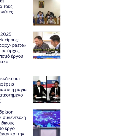
αι
α τους
εργάτες
 2025
Ηπείρους:
«copy-paste»
φερειάρχες
γισμό έργου
ιακό
ιεκδικήσω
ιφέρεια
μαστε η μαγιά
κατεστημένο
ς
δρίαση
Η συνέντευξή
ειδικούς
το έργο
κα» και την