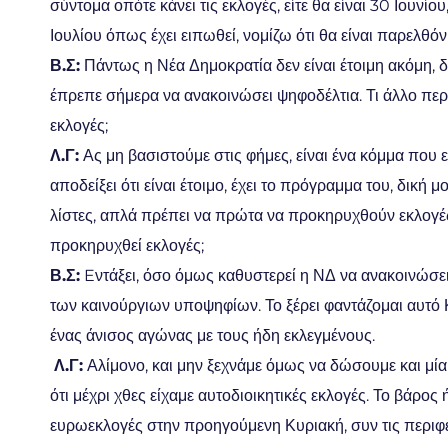
σύντομα οπότε κάνει τις εκλογές, είτε θα είναι 30 Ιουνί
Ιουλίου όπως έχει ειπωθεί, νομίζω ότι θα είναι παρελθό
Β.Σ:
Πάντως η Νέα Δημοκρατία δεν είναι έτοιμη ακόμη, 
έπρεπε σήμερα να ανακοινώσει ψηφοδέλτια. Τι άλλο περι
εκλογές;
Λ.Γ:
Ας μη βασιστούμε στις φήμες, είναι ένα κόμμα που είν
αποδείξει ότι είναι έτοιμο, έχει το πρόγραμμα του, δική μ
λίστες, απλά πρέπει να πρώτα να προκηρυχθούν εκλογές
προκηρυχθεί εκλογές;
Β.Σ:
Eντάξει, όσο όμως καθυστερεί η ΝΔ να ανακοινώσει 
των καινούργιων υποψηφίων. Το ξέρει φαντάζομαι αυτό
ένας άνισος αγώνας με τους ήδη εκλεγμένους.
Λ.Γ:
Αλίμονο, και μην ξεχνάμε όμως να δώσουμε και μία
ότι μέχρι χθες είχαμε αυτοδιοικητικές εκλογές. Το βάρος 
ευρωεκλογές στην προηγούμενη Κυριακή, συν τις περιφ