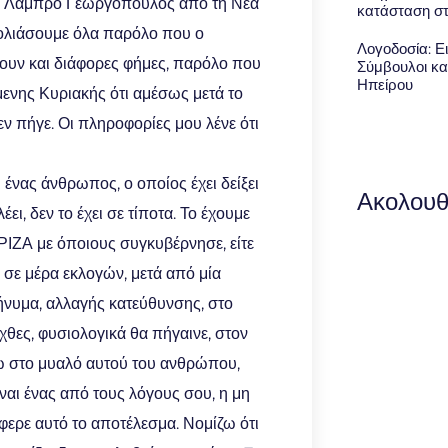
 κ. Λάμπρο Γεωργόπουλος από τη Νέα
κατάσταση σ
σχολιάσουμε όλα παρόλο που ο
Λογοδοσία: Ει
χουν και διάφορες φήμες, παρόλο που
Σύμβουλοι κα
Ηπείρου
ενης Κυριακής ότι αμέσως μετά το
ν πήγε. Οι πληροφορίες μου λένε ότι
 ένας άνθρωπος, ο οποίος έχει δείξει
Ακολουθ
έει, δεν το έχει σε τίποτα. Το έχουμε
ΡΙΖΑ με όποιους συγκυβέρνησε, είτε
ι σε μέρα εκλογών, μετά από μία
μήνυμα, αλλαγής κατεύθυνσης, στο
χθες, φυσιολογικά θα πήγαινε, στον
ω στο μυαλό αυτού του ανθρώπου,
είναι ένας από τους λόγους σου, η μη
φερε αυτό το αποτέλεσμα. Νομίζω ότι