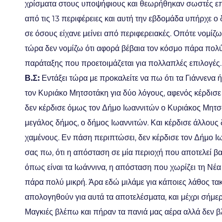
χρίσματα στους υποψήφιους και θεωρήθηκαν σωστές επι
από τις 13 περιφέρειες και αυτή την εβδομάδα υπήρχε ο
σε όσους είχανε μείνει από περιφερειακές. Οπότε νομίζω
τώρα δεν νομίζω ότι αφορά βέβαια τον κόσμο πάρα πολύ
παράταξης που προετοιμάζεται για πολλαπλές επιλογές.
Β.Σ:
Εντάξει τώρα με προκαλείτε να πω ότι τα Γιάννενα 
τον Κυριάκο Μητσοτάκη για δύο λόγους, αφενός κέρδισε 
δεν κέρδισε όμως τον Δήμο Ιωαννιτών ο Κυριάκος Μητσο
μεγάλος δήμος, ο δήμος Ιωαννιτών. Και κέρδισε άλλου
χαμένους. Εν πάση περιπτώσει, δεν κέρδισε τον Δήμο Ιω
σας πω, ότι η απόσταση σε μία περιοχή που αποτελεί β
όπως είναι τα Ιωάννινα, η απόσταση που χωρίζει τη Νέ
πάρα πολύ μικρή. Άρα εδώ μιλάμε για κάποιες λάθος τακ
απολογηθούν για αυτά τα αποτελέσματα, και μέχρι σήμερ
Μαγκιές βλέπω και πήραν τα πανιά μας αέρα αλλά δεν βλ