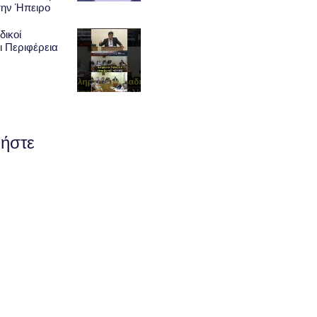
την Ήπειρο
δικοί
ι Περιφέρεια
ήστε